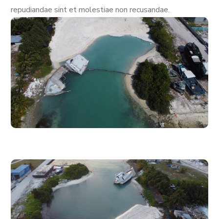
repudiandae sint et molestiae non recusandae.